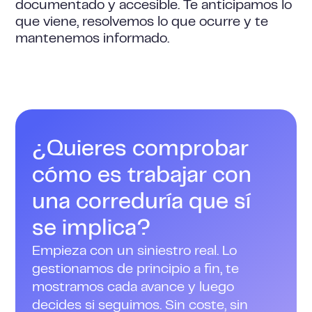
documentado y accesible. Te anticipamos lo
que viene, resolvemos lo que ocurre y te
mantenemos informado.
¿Quieres comprobar
cómo es trabajar con
una correduría que sí
se implica?
Empieza con un siniestro real. Lo
gestionamos de principio a fin, te
mostramos cada avance y luego
decides si seguimos.
Sin coste, sin